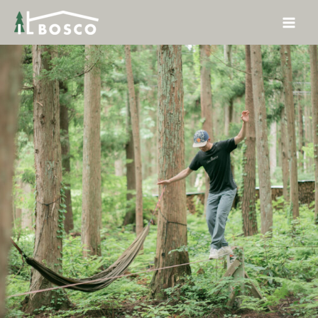
内
Main
容
Men
を
ス
キ
ッ
プ