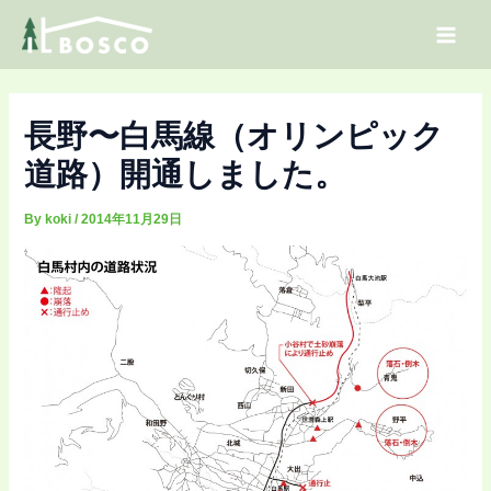
内
Post
Main
容
navigation
Men
を
ス
キ
長野〜白馬線（オリンピック
ッ
道路）開通しました。
プ
By
koki
/
2014年11月29日