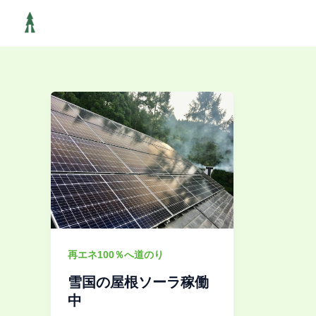
内
容
を
ス
キ
ッ
プ
再エネ100％へ道のり
雪国の屋根ソーラ稼働
中