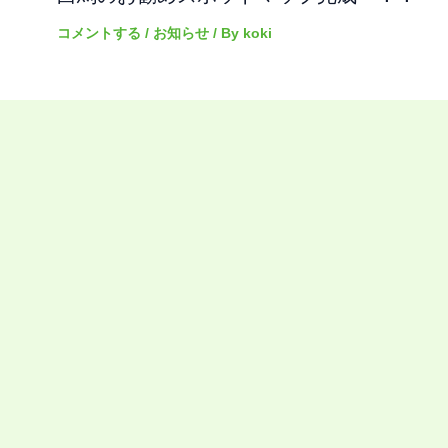
コメントする
/
お知らせ
/ By
koki