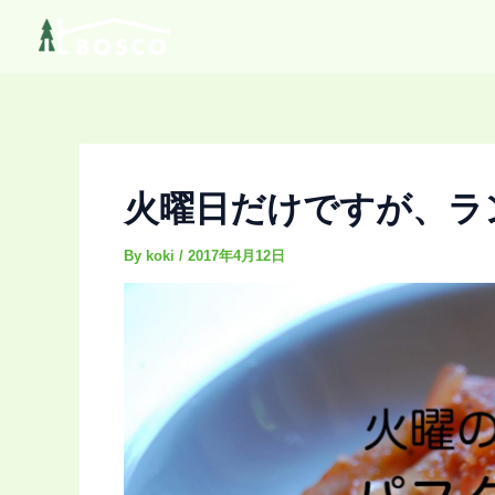
内
Post
容
navigation
を
ス
キ
ッ
プ
火曜日だけですが、ラ
By
koki
/
2017年4月12日