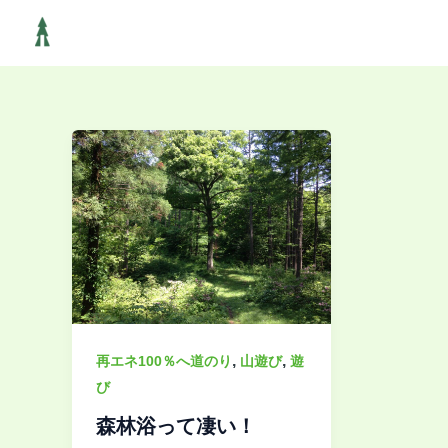
内
容
を
ス
キ
ッ
プ
,
,
再エネ100％へ道のり
山遊び
遊
び
森林浴って凄い！